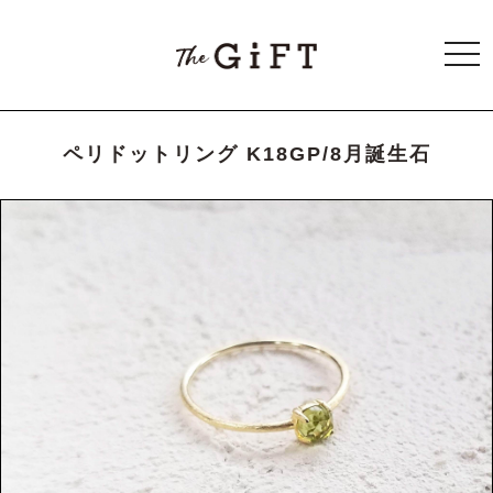
togg
navi
ペリドットリング K18GP/8月誕生石