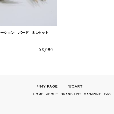
ーション バード S Lセット
¥
3,080
MY PAGE
CART
HOME
ABOUT
BRAND LIST
MAGAZINE
FAQ