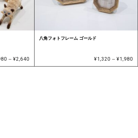
八角フォトフレーム ゴールド
980
¥
2,640
価
¥
1,320
¥
1,980
価
–
–
格
格
帯:
帯
¥1,980
¥
–
–
¥2,640
¥