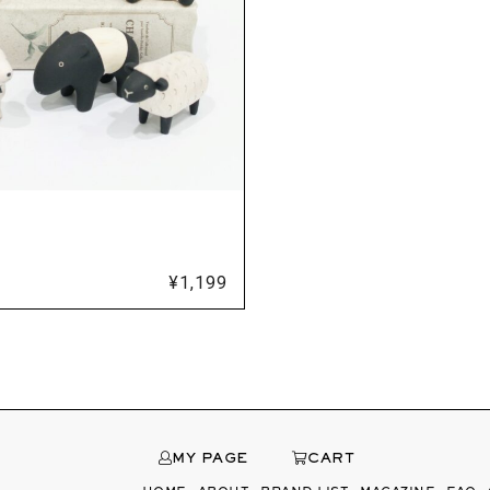
¥
1,199
MY PAGE
CART