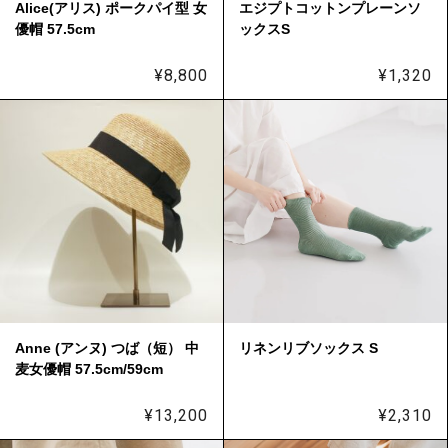
Alice(アリス) ポークパイ型 女
エジプトコットンプレーンソ
優帽 57.5cm
ックスS
¥
8,800
¥
1,320
Anne (アンヌ) つば（短） 中
リネンリブソックス S
麦女優帽 57.5cm/59cm
¥
13,200
¥
2,310