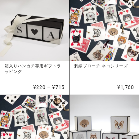
箱入りハンカチ専用ギフトラ
刺繍ブローチ ネコシリーズ
ッピング
価
¥
220
–
¥
715
¥
1,760
格
帯:
¥220
–
¥715