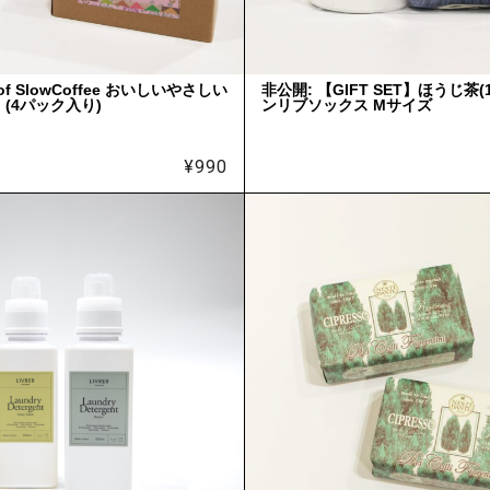
 of SlowCoffee おいしいやさしい
非公開: 【GIFT SET】ほうじ茶
(4パック入り)
ンリブソックス Mサイズ
¥
990