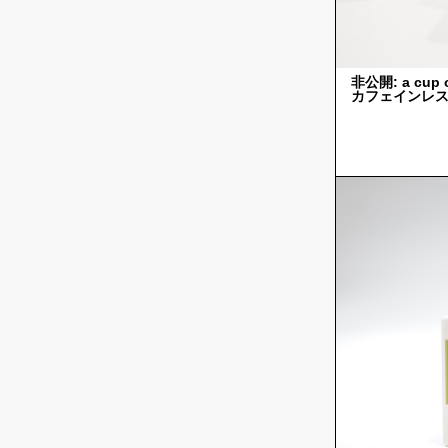
非公開: a cup
カフェインレス 