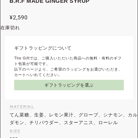
B.R.F MADE GINGER SYRUP
¥
2,590
在庫切れ
ギフトラッピングについて
The Giftでは、ご購入いただいた商品への無料・有料のギフ
ト包装が可能です。
以下のページより、ご希望のラッピングをお選びいただき、
カートへいれてください。
ギフトラッピングを選ぶ
material
てん菜糖、生姜、レモン果汁、グローブ、シナモン、カル
ダモン、チリパウダー、スターアニス、ローレル
size