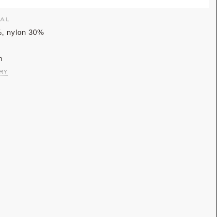
al
%, nylon 30%
m
ry