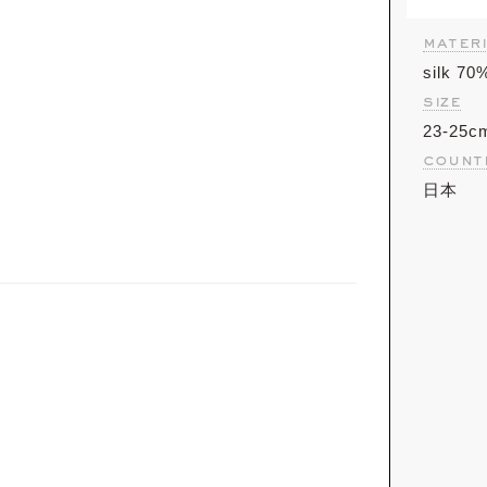
materi
silk 70
size
23-25c
count
日本