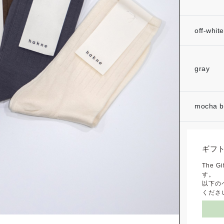
off-white
gray
mocha b
ギフ
The
す。
以下の
くださ