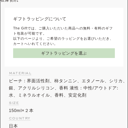
ギフトラッピングについて
The Giftでは、ご購入いただいた商品への無料・有料のギフ
ト包装が可能です。
以下のページより、ご希望のラッピングをお選びいただき、
カートへいれてください。
ギフトラッピングを選ぶ
material
ビーチ : 界面活性剤、柿タンニン、エタノール、シリカ、
銀、アクリルシリコン、香料 液性：中性/アウトドア:
水、ミネラルオイル、香料、安定化剤
size
150ml×２本
country
日本