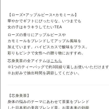
【ローズ×アップルピース×カモミール】
華やかでギフトにぴったりな、いつまでも
女の子はキラキラしてたいTEA
ローズの香りにアップルピースや
カモミールをブレンドしてアップル風味を
加えています。ハイビスカスで酸味をプラス。
彩りもピンクで女性への贈り物におすすめ。
芯身美茶の全アイテムは
こちら
※1つのティーバッグで約3回繰り返しお使いいただけま
※お好みで抽出時間を調節してください。
【芯身美茶】
身体の悩みのテーマにあわせて茶葉をブレンド
した日本初の美容ブレンド茶。お茶本来の効能