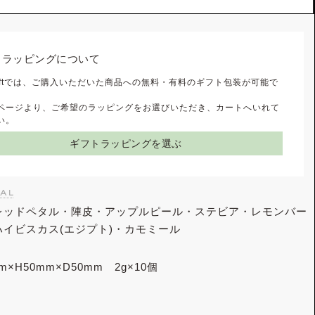
トラッピングについて
 Giftでは、ご購入いただいた商品への無料・有料のギフト包装が可能で
ページより、ご希望のラッピングをお選びいただき、カートへいれて
い。
ギフトラッピングを選ぶ
al
レッドペタル・陣皮・アップルピール・ステビア・レモンバー
ハイビスカス(エジプト)・カモミール
m×H50mm×D50mm 2g×10個