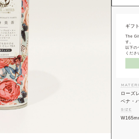
ギフ
The
す。
以下の
くださ
materi
ローズ
ベナ・
size
W165m