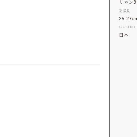
リネン
size
25-27c
count
日本