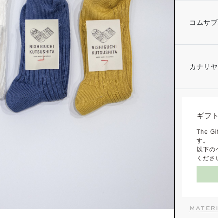
コムサブ
カナリヤ
ギフ
The
す。
以下の
くださ
materi