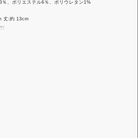
93％、ポリエステル6％、ポリウレタン1%
m 丈:約 13cm
ry