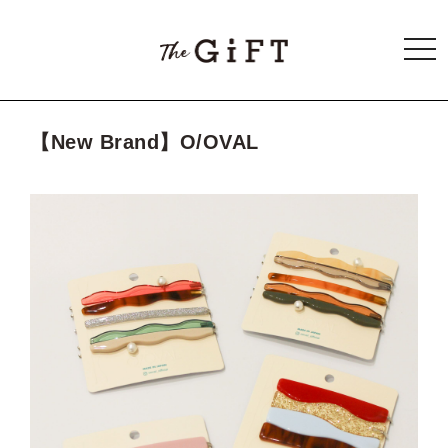
togg
navi
【New Brand】O/OVAL