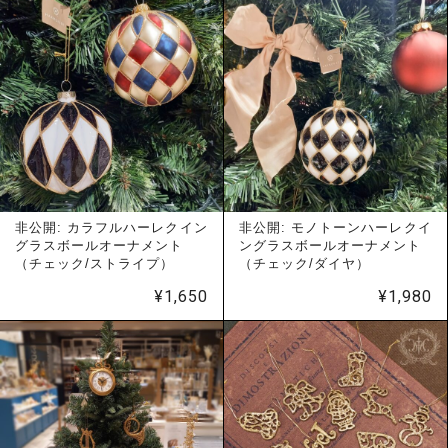
非公開: カラフルハーレクイン
非公開: モノトーンハーレクイ
グラスボールオーナメント
ングラスボールオーナメント
（チェック/ストライプ）
（チェック/ダイヤ）
¥
1,650
¥
1,980