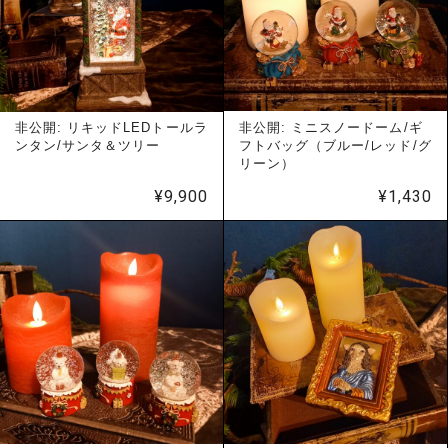
非公開: リキッドLEDトールラ
非公開: ミニスノードーム/ギ
ンタン/サンタ＆ツリー
フトバッグ（ブルー/レッド/グ
リーン）
¥
9,900
¥
1,430