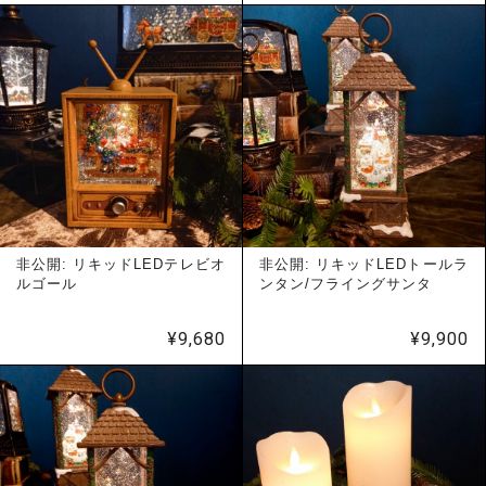
非公開: リキッドLEDテレビオ
非公開: リキッドLEDトールラ
ルゴール
ンタン/フライングサンタ
¥
9,680
¥
9,900