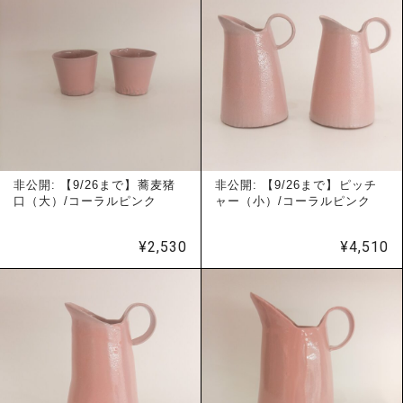
非公開: 【9/26まで】蕎麦猪
非公開: 【9/26まで】ピッチ
口（大）/コーラルピンク
ャー（小）/コーラルピンク
¥
2,530
¥
4,510