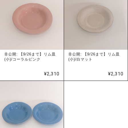
非公開: 【9/26まで】リム皿
非公開: 【9/26まで】リム皿
(小)/コーラルピンク
(小)/白マット
¥
2,310
¥
2,310