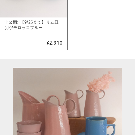
非公開: 【9/26まで】リム皿
(小)/モロッコブルー
¥
2,310