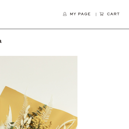
MY PAGE
CART
a