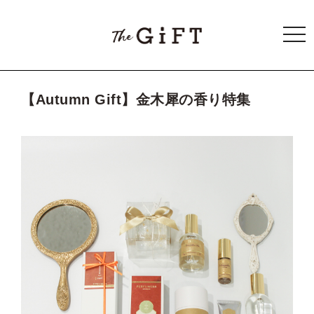
togg
navi
【Autumn Gift】金木犀の香り特集