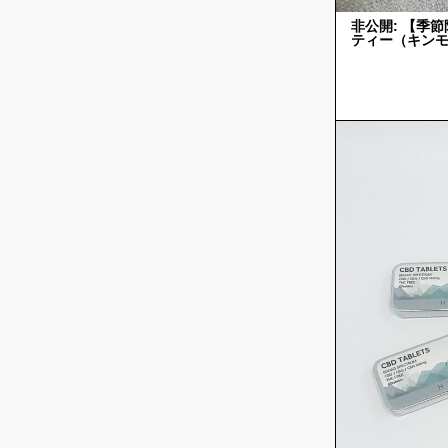
非公開: 【季
ティー（キン