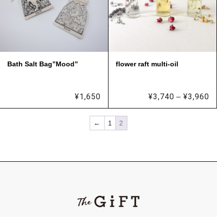
Bath Salt Bag”Mood”
flower raft multi-oil
¥
1,650
¥
3,740
¥
3,960
価
–
格
帯
¥
←
1
2
–
¥